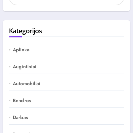
c
h
y
v
Kategorijos
a
s
Aplinka
Augintiniai
Automobiliai
Bendros
Darbas