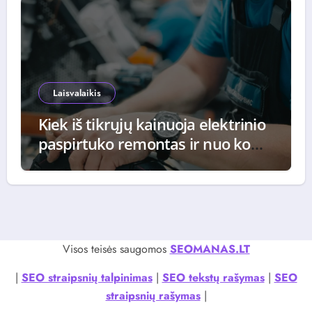
Laisvalaikis
Kiek iš tikrųjų kainuoja elektrinio
paspirtuko remontas ir nuo ko
priklauso galutinė suma
Visos teisės saugomos
SEOMANAS.LT
|
SEO straipsnių talpinimas
|
SEO tekstų rašymas
|
SEO
straipsnių rašymas
|