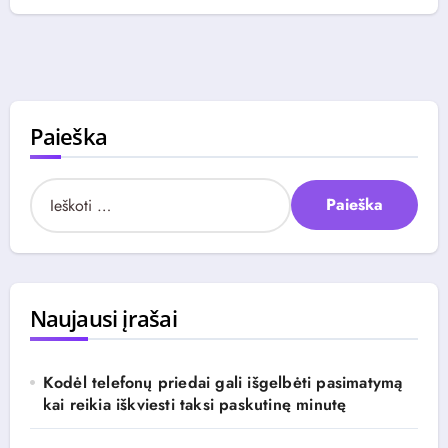
Paieška
I
e
š
k
o
t
Naujausi įrašai
i
:
Kodėl telefonų priedai gali išgelbėti pasimatymą
kai reikia iškviesti taksi paskutinę minutę