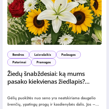
Bendros
Laisvalaikis
Paslaugos
Patarimai
Pramogos
Žiedų šnabždesiai: ką mums
pasako kiekvienas žiedlapis?
0 (0)
Gėlių puokštės nuo seno yra neatskiriama daugelio
švenčių, ypatingų progų ir kasdienybės dalis. Jos –...