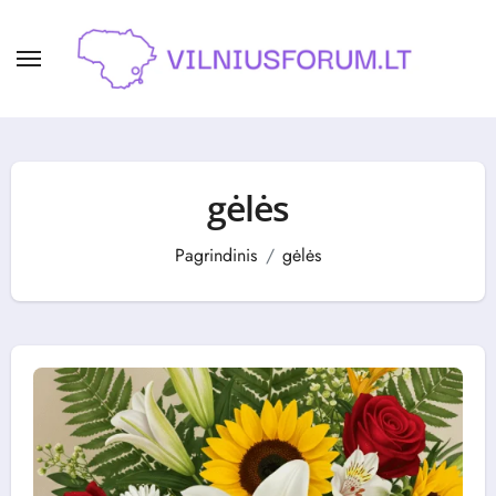
Skip
to
content
gėlės
Pagrindinis
gėlės