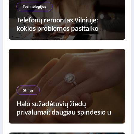
Technologijos
Telefonų remontas Vilniuje:
kokios problemos pasitaiko
dažniausiai ir kaip jos
sprendžiamos
Stilius
Halo sužadėtuvių žiedų
privalumai: daugiau spindesio už
tą pačią kainą