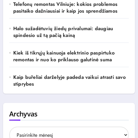
Telefonų remontas Vilniuje: kokios problemos
pasitaiko dažniausiai ir kaip jos sprendžiamos
Halo sužadėtuvių žiedų privalumai: daugiau
spindesio už tą pačią kainą
Kiek iš tikrųjų kainuoja elektrinio paspirtuko
remontas ir nuo ko priklauso galutinė suma
Kaip būreliai darželyje padeda vaikui atrasti savo
stiprybes
Archyvas
A
r