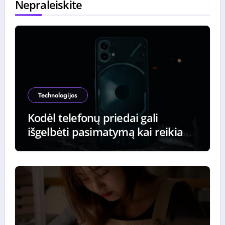
Nepraleiskite
Technologijos
Kodėl telefonų priedai gali
išgelbėti pasimatymą kai reikia
iškviesti taksi paskutinę minutę