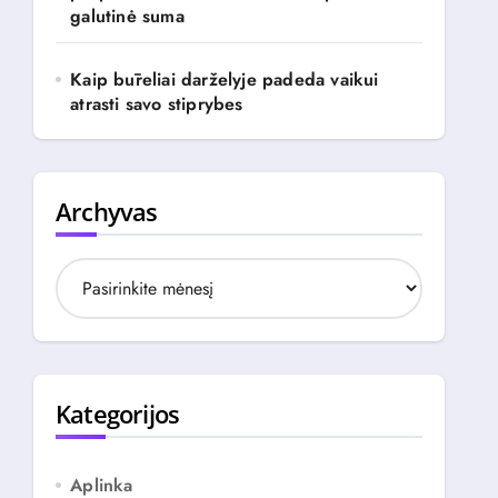
galutinė suma
Kaip būreliai darželyje padeda vaikui
atrasti savo stiprybes
Archyvas
A
r
c
h
y
v
Kategorijos
a
s
Aplinka