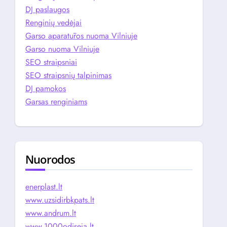
DJ paslaugos
Renginių vedėjai
Garso aparatūros nuoma Vilniuje
Garso nuoma Vilniuje
SEO straipsniai
SEO straipsnių talpinimas
DJ pamokos
Garsas renginiams
Nuorodos
enerplast.lt
www.uzsidirbkpats.lt
www.andrum.lt
www.1000odiseja.lt