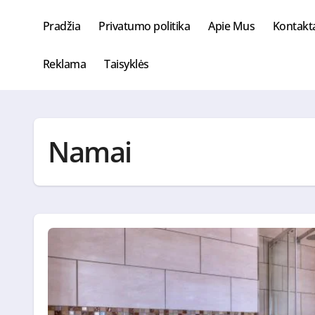
Skip
to
Pradžia
Privatumo politika
Apie Mus
Kontakt
content
Reklama
Taisyklės
Namai