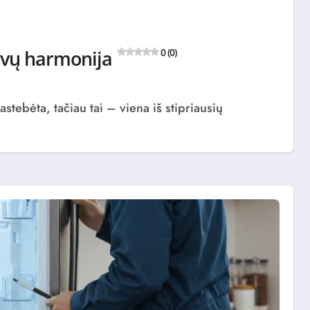
lvų harmonija
0 (0)