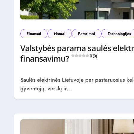
Finansai
Namai
Patarimai
Technologijos
Valstybės parama saulės elekt
finansavimu?
0 (0)
Saulės elektrinės Lietuvoje per pastaruosius kelerius metus išgyvena tikrą proveržį. Vis daugiau
gyventojų, verslų ir...