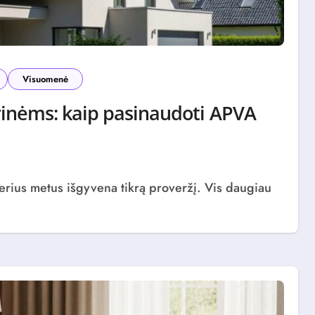
Visuomenė
rinėms: kaip pasinaudoti APVA