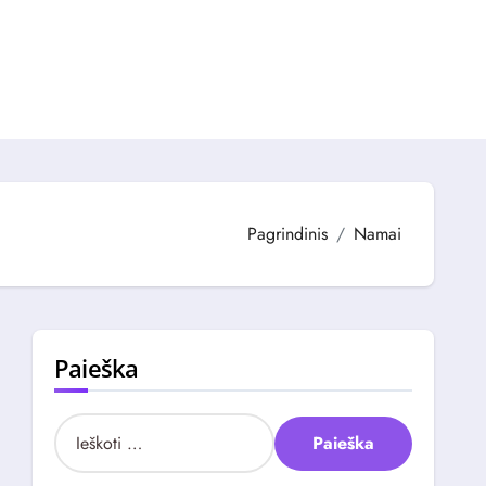
Pagrindinis
Namai
Paieška
I
e
š