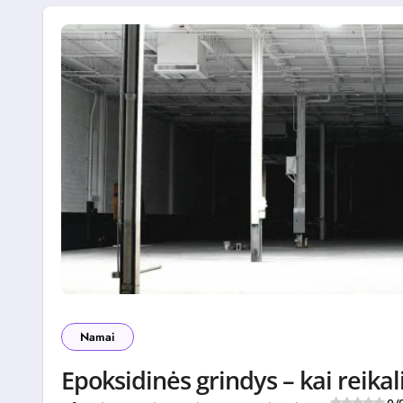
Namai
Epoksidinės grindys – kai reik