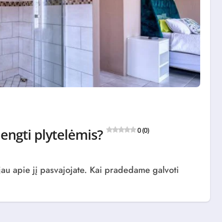
engti plytelėmis?
0 (0)