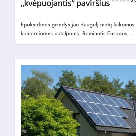
„kvėpuojantis“ paviršius
0 (
Epoksidinės grindys jau daugelį metų laikomos vienu patikimiausių sprendimų pramoninėms ir
komercinėms patalpoms. Remiantis Europos...