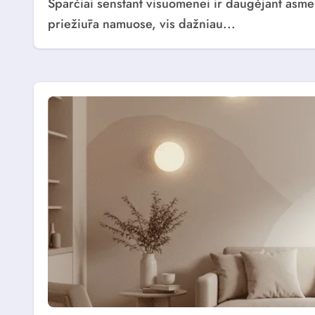
Sparčiai senstant visuomenei ir daugėjant asmenų, kuriems reikalinga ilgalaikė ar trumpalaikė
priežiūra namuose, vis dažniau...