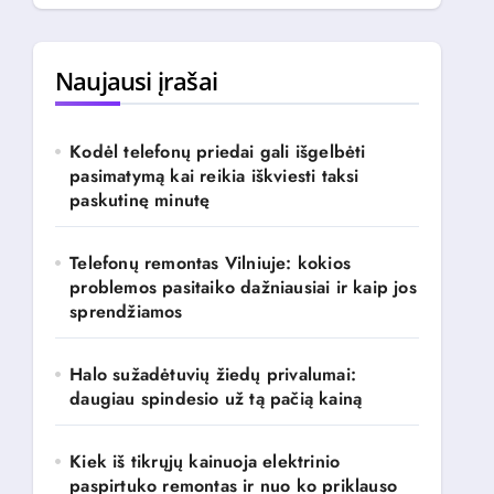
k
o
t
Naujausi įrašai
i
:
Kodėl telefonų priedai gali išgelbėti
pasimatymą kai reikia iškviesti taksi
paskutinę minutę
Telefonų remontas Vilniuje: kokios
problemos pasitaiko dažniausiai ir kaip jos
sprendžiamos
Halo sužadėtuvių žiedų privalumai:
daugiau spindesio už tą pačią kainą
Kiek iš tikrųjų kainuoja elektrinio
paspirtuko remontas ir nuo ko priklauso