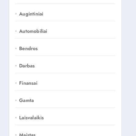
Augintiniai
Automobiliai
Bendros
Darbas
Finansai
Gamta
Laisvalaikis
Maistas