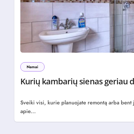
Namai
Kurių kambarių sienas geriau d
Sveiki visi, kurie planuojate remontą arba bent jau apie jį pasvajojate. Kai pradedame galvoti
apie...