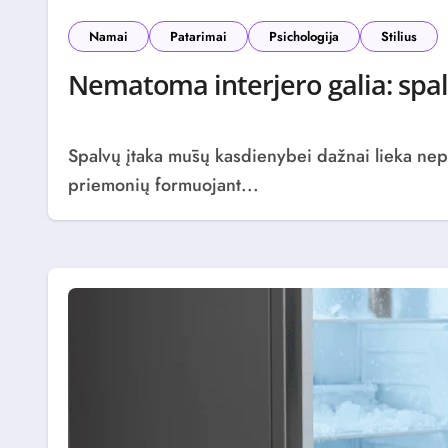
Namai
Patarimai
Psichologija
Stilius
Nematoma interjero galia: spa
Spalvų įtaka mūsų kasdienybei dažnai lieka nepastebėta, tačiau tai – viena iš stipriausių
priemonių formuojant...