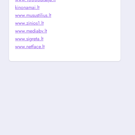
kinonamai.lt
www.musustilius.lt
www.zinios1.lt
www.mediabv.lt
www.sigreta.lt
www.netface.lt