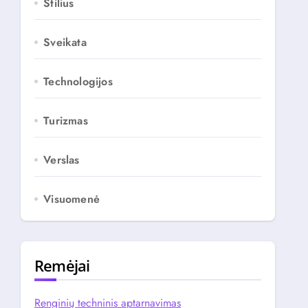
Stilius
Sveikata
Technologijos
Turizmas
Verslas
Visuomenė
Remėjai
Renginių techninis aptarnavimas