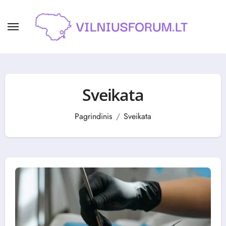
Skip
to
content
Sveikata
Pagrindinis
Sveikata