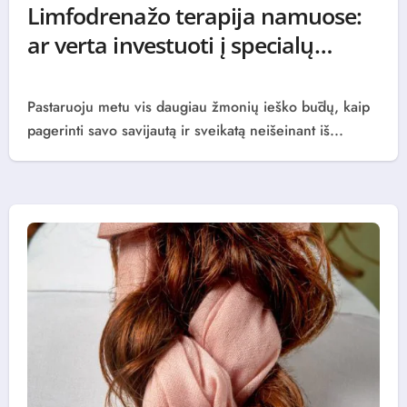
Limfodrenažo terapija namuose:
ar verta investuoti į specialų
aparatą
0 (0)
Pastaruoju metu vis daugiau žmonių ieško būdų, kaip
pagerinti savo savijautą ir sveikatą neišeinant iš...