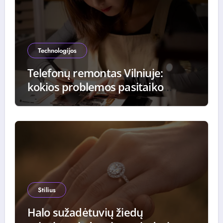
Technologijos
Telefonų remontas Vilniuje:
kokios problemos pasitaiko
dažniausiai ir kaip jos
sprendžiamos
Stilius
Halo sužadėtuvių žiedų