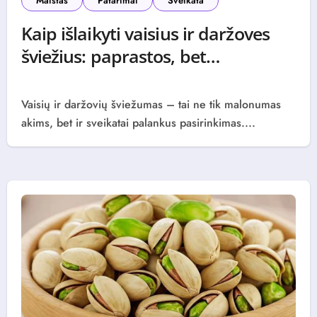
Maistas
Patarimai
Sveikata
Kaip išlaikyti vaisius ir daržoves
šviežius: paprastos, bet
veiksmingos gudrybės
0 (0)
Vaisių ir daržovių šviežumas – tai ne tik malonumas
akims, bet ir sveikatai palankus pasirinkimas....