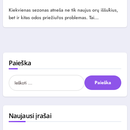
Kiekvienas sezonas atneša ne tik naujus orų iššūkius,
bet ir kitas odos priežiūros problemas. Tai...
Paieška
I
e
š
k
o
t
Naujausi įrašai
i
: