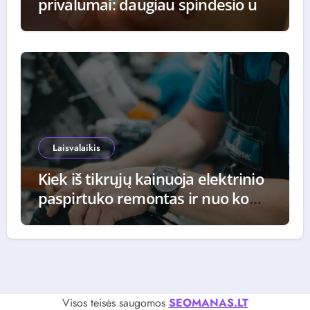
privalumai: daugiau spindesio už
tą pačią kainą
Laisvalaikis
Kiek iš tikrųjų kainuoja elektrinio
paspirtuko remontas ir nuo ko
priklauso galutinė suma
Visos teisės saugomos
SEOMANAS.LT