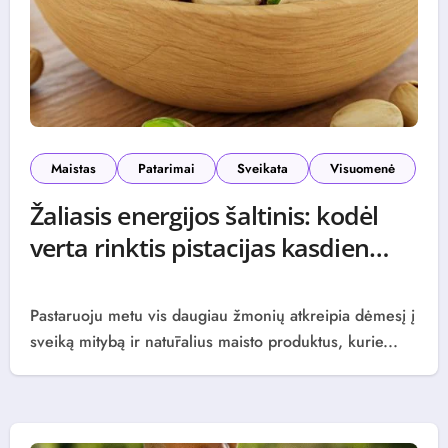
Maistas
Patarimai
Sveikata
Visuomenė
Žaliasis energijos šaltinis: kodėl
verta rinktis pistacijas kasdien
0 (0)
Pastaruoju metu vis daugiau žmonių atkreipia dėmesį į
sveiką mitybą ir natūralius maisto produktus, kurie...