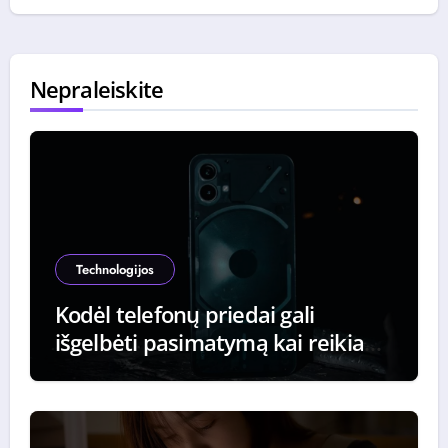
Nepraleiskite
Technologijos
Kodėl telefonų priedai gali
išgelbėti pasimatymą kai reikia
iškviesti taksi paskutinę minutę