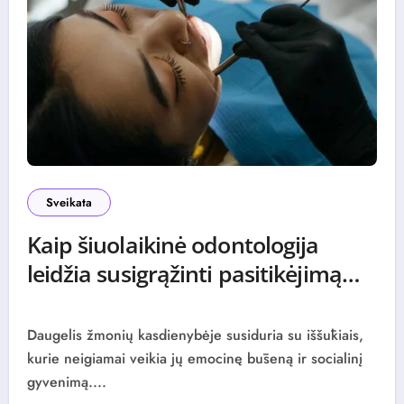
Sveikata
Kaip šiuolaikinė odontologija
leidžia susigrąžinti pasitikėjimą
šypsena
0 (0)
Daugelis žmonių kasdienybėje susiduria su iššūkiais,
kurie neigiamai veikia jų emocinę būseną ir socialinį
gyvenimą....