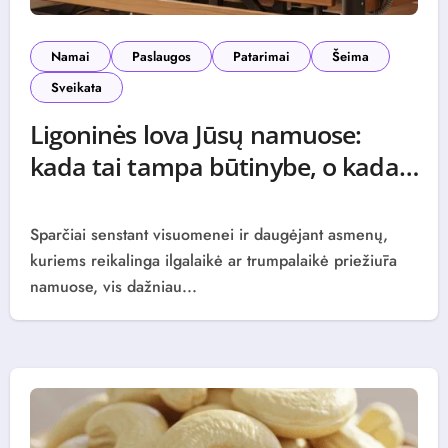
Namai
Paslaugos
Patarimai
Šeima
Sveikata
Ligoninės lova Jūsų namuose:
kada tai tampa būtinybe, o kada –
genialiu sprendimu?
0 (0)
Sparčiai senstant visuomenei ir daugėjant asmenų,
kuriems reikalinga ilgalaikė ar trumpalaikė priežiūra
namuose, vis dažniau...