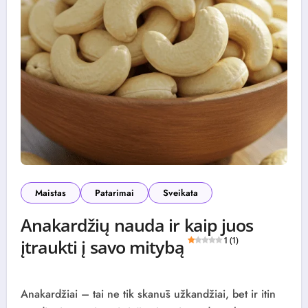
Maistas
Patarimai
Sveikata
Anakardžių nauda ir kaip juos
įtraukti į savo mitybą
1 (1)
Anakardžiai – tai ne tik skanūs užkandžiai, bet ir itin