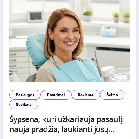
Paslaugos
Patarimai
Reklama
Šeima
Sveikata
Šypsena, kuri užkariauja pasaulį:
nauja pradžia, laukianti jūsų
pajūryje
0 (0)