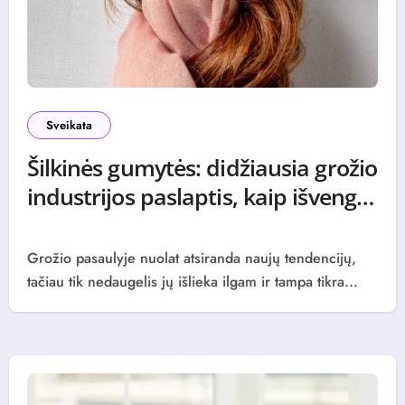
Sveikata
Šilkinės gumytės: didžiausia grožio
industrijos paslaptis, kaip išvengti
plaukų lūžinėjimo miegant
0 (0)
Grožio pasaulyje nuolat atsiranda naujų tendencijų,
tačiau tik nedaugelis jų išlieka ilgam ir tampa tikra...