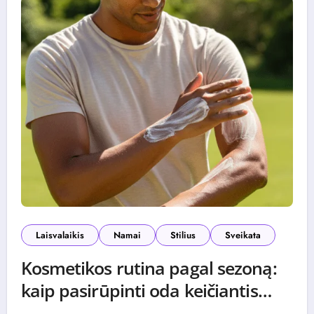
Laisvalaikis
Namai
Stilius
Sveikata
Kosmetikos rutina pagal sezoną:
kaip pasirūpinti oda keičiantis
klimatui?
0 (0)