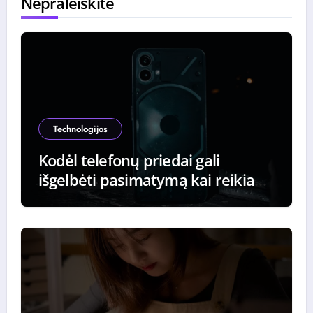
Nepraleiskite
Technologijos
Kodėl telefonų priedai gali
išgelbėti pasimatymą kai reikia
iškviesti taksi paskutinę minutę