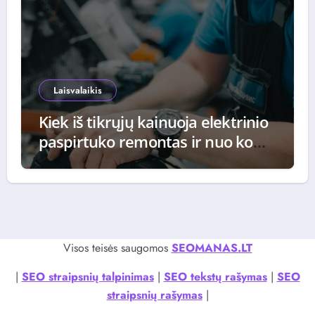
Laisvalaikis
Kiek iš tikrųjų kainuoja elektrinio
paspirtuko remontas ir nuo ko
priklauso galutinė suma
Visos teisės saugomos
SEOMANAS.LT
|
SEO straipsnių talpinimas
|
SEO tekstų rašymas
|
SEO
straipsnių rašymas
|