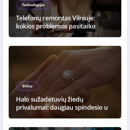
Technologijos
Telefonų remontas Vilniuje:
kokios problemos pasitaiko
dažniausiai ir kaip jos
sprendžiamos
Stilius
Halo sužadėtuvių žiedų
privalumai: daugiau spindesio už
tą pačią kainą