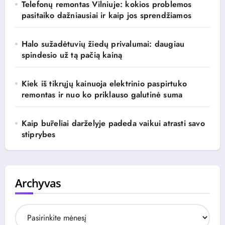
Telefonų remontas Vilniuje: kokios problemos
pasitaiko dažniausiai ir kaip jos sprendžiamos
Halo sužadėtuvių žiedų privalumai: daugiau
spindesio už tą pačią kainą
Kiek iš tikrųjų kainuoja elektrinio paspirtuko
remontas ir nuo ko priklauso galutinė suma
Kaip būreliai darželyje padeda vaikui atrasti savo
stiprybes
Archyvas
A
r