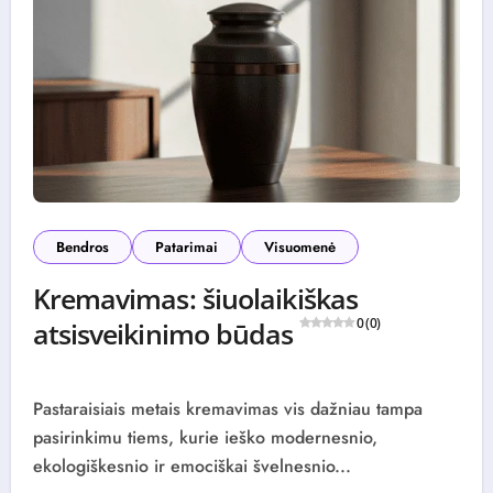
Bendros
Patarimai
Visuomenė
Kremavimas: šiuolaikiškas
atsisveikinimo būdas
0 (0)
Pastaraisiais metais kremavimas vis dažniau tampa
pasirinkimu tiems, kurie ieško modernesnio,
ekologiškesnio ir emociškai švelnesnio...