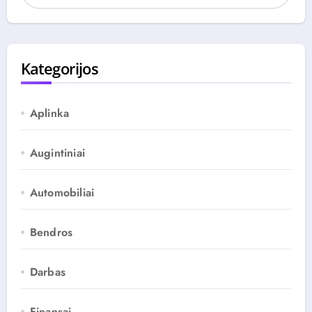
c
h
y
v
Kategorijos
a
s
Aplinka
Augintiniai
Automobiliai
Bendros
Darbas
Finansai