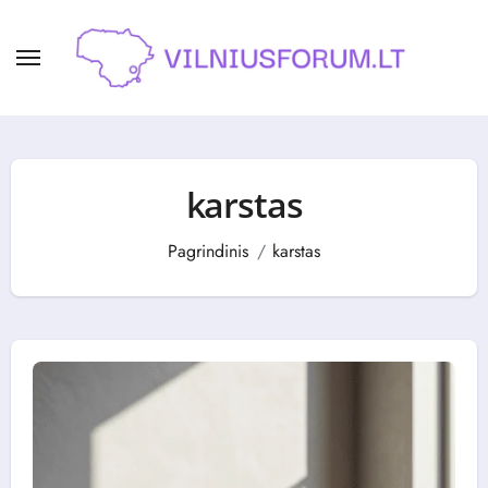
Skip
to
content
karstas
Pagrindinis
karstas