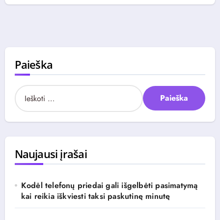
Paieška
I
e
š
k
o
t
Naujausi įrašai
i
:
Kodėl telefonų priedai gali išgelbėti pasimatymą
kai reikia iškviesti taksi paskutinę minutę