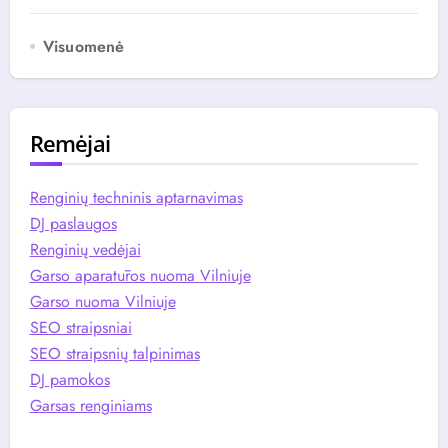
Visuomenė
Remėjai
Renginių techninis aptarnavimas
DJ paslaugos
Renginių vedėjai
Garso aparatūros nuoma Vilniuje
Garso nuoma Vilniuje
SEO straipsniai
SEO straipsnių talpinimas
DJ pamokos
Garsas renginiams