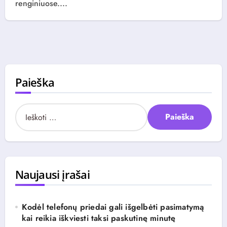
renginiuose....
Paieška
I
e
š
k
o
t
Naujausi įrašai
i
:
Kodėl telefonų priedai gali išgelbėti pasimatymą
kai reikia iškviesti taksi paskutinę minutę