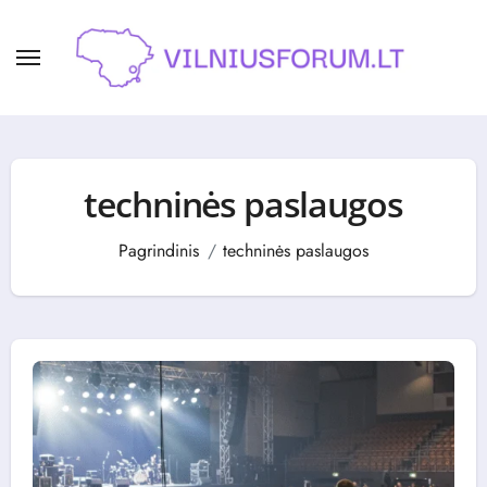
Skip
to
content
techninės paslaugos
Pagrindinis
techninės paslaugos