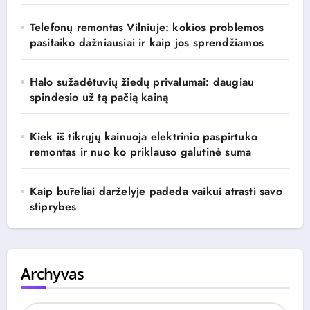
Telefonų remontas Vilniuje: kokios problemos
pasitaiko dažniausiai ir kaip jos sprendžiamos
Halo sužadėtuvių žiedų privalumai: daugiau
spindesio už tą pačią kainą
Kiek iš tikrųjų kainuoja elektrinio paspirtuko
remontas ir nuo ko priklauso galutinė suma
Kaip būreliai darželyje padeda vaikui atrasti savo
stiprybes
Archyvas
A