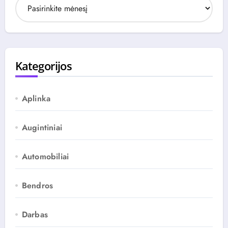
r
c
h
y
v
Kategorijos
a
s
Aplinka
Augintiniai
Automobiliai
Bendros
Darbas