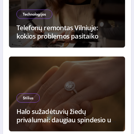
Technologijos
Telefonų remontas Vilniuje:
kokios problemos pasitaiko
dažniausiai ir kaip jos
sprendžiamos
Stilius
Halo sužadėtuvių žiedų
privalumai: daugiau spindesio už
tą pačią kainą