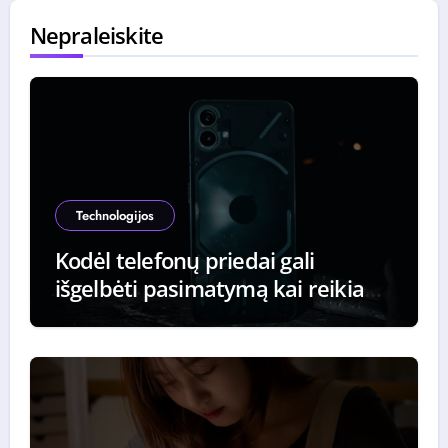
Nepraleiskite
Technologijos
Kodėl telefonų priedai gali
išgelbėti pasimatymą kai reikia
iškviesti taksi paskutinę minutę