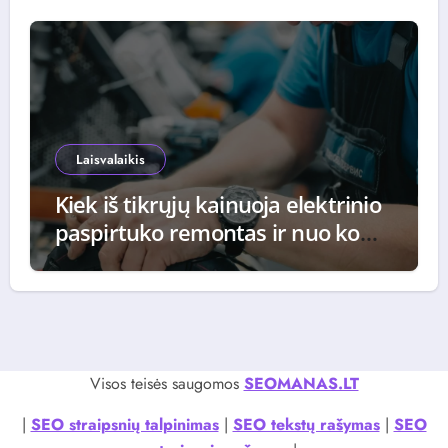
Laisvalaikis
Kiek iš tikrųjų kainuoja elektrinio
paspirtuko remontas ir nuo ko
priklauso galutinė suma
Visos teisės saugomos
SEOMANAS.LT
|
SEO straipsnių talpinimas
|
SEO tekstų rašymas
|
SEO