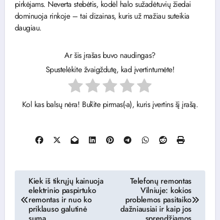
pirkėjams. Neverta stebėtis, kodėl halo sužadėtuvių žiedai
dominuoja rinkoje – tai dizainas, kuris už mažiau suteikia
daugiau.
Ar šis įrašas buvo naudingas?
Spustelėkite žvaigždutę, kad įvertintumėte!
Kol kas balsų nėra! Būkite pirmas(-a), kuris įvertins šį įrašą.
Navigacija
Kiek iš tikrųjų kainuoja
Telefonų remontas
elektrinio paspirtuko
Vilniuje: kokios
tarp
remontas ir nuo ko
problemos pasitaiko
priklauso galutinė
dažniausiai ir kaip jos
įrašų
suma
sprendžiamos