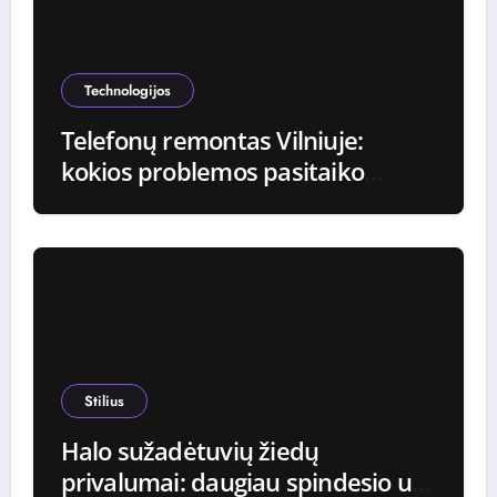
Technologijos
Telefonų remontas Vilniuje:
kokios problemos pasitaiko
dažniausiai ir kaip jos
sprendžiamos
Stilius
Halo sužadėtuvių žiedų
privalumai: daugiau spindesio už