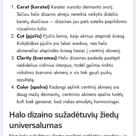
Carat (karatai)
Karatai nurodo deimanto svorį.
Tačiau halo dizaino atveju nereikia vaikytis didelio
karatų skaičiaus – dizainas jau pats suteiks papildomo
vizualinio tūrio.
Cut (pjūvis)
Pjūvis lemia, kaip akmuo atspindi šviesą.
Kokybiškas pjūvis yra labai svarbus, nes halo
akmenėliai atspindės šviesą tiesiai į centrinį akmenį.
Clarity (švarumas)
Halo dizainas padeda paslėpti
nedidelius vidinius intarpus, todėl galima rinktis
vidutinio švarumo akmenį ir vis tiek gauti puikų
rezultatą.
Color (spalva)
Kadangi aplink centrinį akmenį yra
daug mažų deimantų, centrinio akmens spalva turėtų
būti kiek geresnė, kad viskas atrodytų harmoningai.
Halo dizaino sužadėtuvių žiedų
universalumas
Nors halo sužadėtuvių žiedas pasižymi neįtikėtinu spindesiu, jo