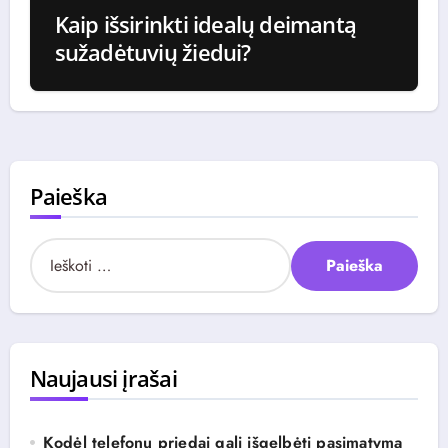
Kaip išsirinkti idealų deimantą
sužadėtuvių žiedui?
Paieška
I
e
š
k
o
t
Naujausi įrašai
i
:
Kodėl telefonų priedai gali išgelbėti pasimatymą