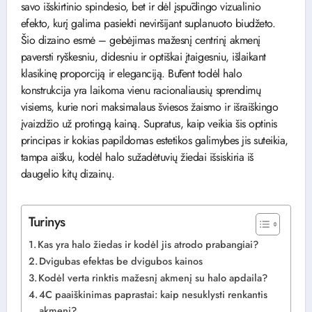
savo išskirtinio spindesio, bet ir dėl įspūdingo vizualinio
efekto, kurį galima pasiekti neviršijant suplanuoto biudžeto.
Šio dizaino esmė – gebėjimas mažesnį centrinį akmenį
paversti ryškesniu, didesniu ir optiškai įtaigesniu, išlaikant
klasikinę proporciją ir eleganciją. Būtent todėl halo
konstrukcija yra laikoma vienu racionaliausių sprendimų
visiems, kurie nori maksimalaus šviesos žaismo ir išraiškingo
įvaizdžio už protingą kainą. Supratus, kaip veikia šis optinis
principas ir kokias papildomas estetikos galimybes jis suteikia,
tampa aišku, kodėl halo sužadėtuvių žiedai išsiskiria iš
daugelio kitų dizainų.
Turinys
Kas yra halo žiedas ir kodėl jis atrodo prabangiai?
Dvigubas efektas be dvigubos kainos
Kodėl verta rinktis mažesnį akmenį su halo apdaila?
4C paaiškinimas paprastai: kaip nesuklysti renkantis
akmenį?