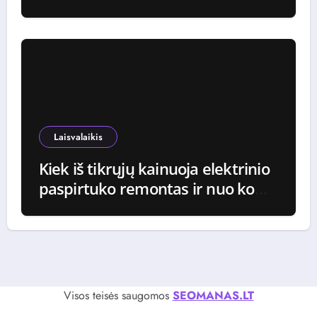
tą pačią kainą
Laisvalaikis
Kiek iš tikrųjų kainuoja elektrinio
paspirtuko remontas ir nuo ko
priklauso galutinė suma
Visos teisės saugomos
SEOMANAS.LT