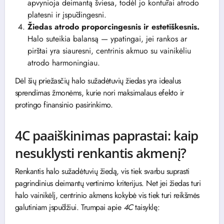
apvynioja deimantą šviesa, todėl jo kontūrai atrodo
platesni ir įspūdingesni.
Žiedas atrodo proporcingesnis ir estetiškesnis.
Halo suteikia balansą — ypatingai, jei rankos ar
pirštai yra siauresni, centrinis akmuo su vainikėliu
atrodo harmoningiau.
Dėl šių priežasčių halo sužadėtuvių žiedas yra idealus
sprendimas žmonėms, kurie nori maksimalaus efekto ir
protingo finansinio pasirinkimo.
4C paaiškinimas paprastai: kaip
nesuklysti renkantis akmenį?
Renkantis halo sužadėtuvių žiedą, vis tiek svarbu suprasti
pagrindinius deimantų vertinimo kriterijus. Net jei žiedas turi
halo vainikėlį, centrinio akmens kokybė vis tiek turi reikšmės
galutiniam įspūdžiui. Trumpai apie
4C
taisyklę: