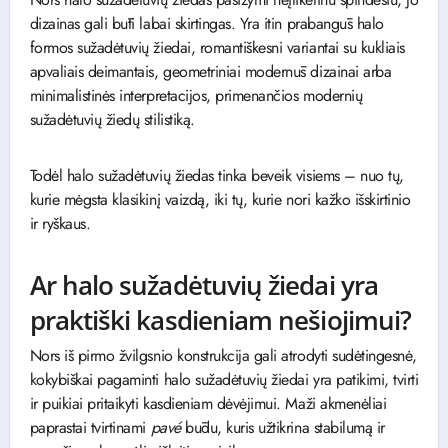
dizainas gali būti labai skirtingas. Yra itin prabangūs halo
formos sužadėtuvių žiedai, romantiškesni variantai su kukliais
apvaliais deimantais, geometriniai modernūs dizainai arba
minimalistinės interpretacijos, primenančios modernių
sužadėtuvių žiedų stilistiką.
Todėl halo sužadėtuvių žiedas tinka beveik visiems – nuo tų,
kurie mėgsta klasikinį vaizdą, iki tų, kurie nori kažko išskirtinio
ir ryškaus.
Ar halo sužadėtuvių žiedai yra
praktiški kasdieniam nešiojimui?
Nors iš pirmo žvilgsnio konstrukcija gali atrodyti sudėtingesnė,
kokybiškai pagaminti halo sužadėtuvių žiedai yra patikimi, tvirti
ir puikiai pritaikyti kasdieniam dėvėjimui. Maži akmenėliai
paprastai tvirtinami
pavé
būdu, kuris užtikrina stabilumą ir