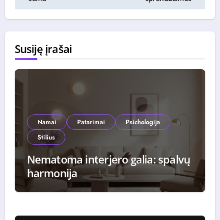
Susiję įrašai
Namai
Patarimai
Psichologija
Stilius
Nematoma interjero galia: spalvų
harmonija