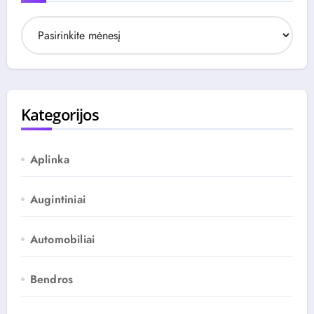
A
r
c
h
y
v
Kategorijos
a
s
Aplinka
Augintiniai
Automobiliai
Bendros