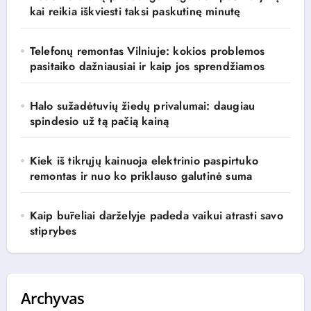
kai reikia iškviesti taksi paskutinę minutę
Telefonų remontas Vilniuje: kokios problemos
pasitaiko dažniausiai ir kaip jos sprendžiamos
Halo sužadėtuvių žiedų privalumai: daugiau
spindesio už tą pačią kainą
Kiek iš tikrųjų kainuoja elektrinio paspirtuko
remontas ir nuo ko priklauso galutinė suma
Kaip būreliai darželyje padeda vaikui atrasti savo
stiprybes
Archyvas