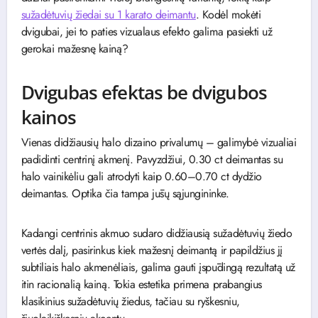
sužadėtuvių žiedai su 1 karato deimantu
. Kodėl mokėti
dvigubai, jei to paties vizualaus efekto galima pasiekti už
gerokai mažesnę kainą?
Dvigubas efektas be dvigubos
kainos
Vienas didžiausių halo dizaino privalumų – galimybė vizualiai
padidinti centrinį akmenį. Pavyzdžiui, 0.30 ct deimantas su
halo vainikėliu gali atrodyti kaip 0.60–0.70 ct dydžio
deimantas. Optika čia tampa jūsų sąjungininke.
Kadangi centrinis akmuo sudaro didžiausią sužadėtuvių žiedo
vertės dalį, pasirinkus kiek mažesnį deimantą ir papildžius jį
subtiliais halo akmenėliais, galima gauti įspūdingą rezultatą už
itin racionalią kainą. Tokia estetika primena prabangius
klasikinius sužadėtuvių žiedus, tačiau su ryškesniu,