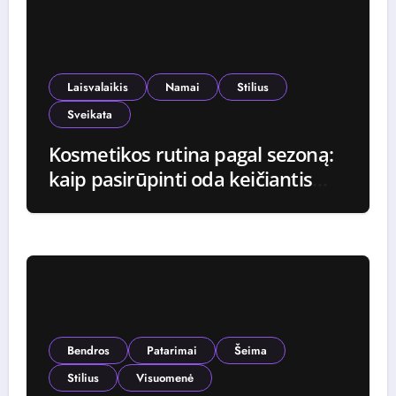
Laisvalaikis
Namai
Stilius
Sveikata
Kosmetikos rutina pagal sezoną:
kaip pasirūpinti oda keičiantis
klimatui?
Bendros
Patarimai
Šeima
Stilius
Visuomenė