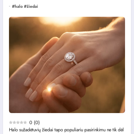
#
halo
#
žiedai
0
(
0
)
Halo sužadėtuvių žiedai tapo populiariu pasirinkimu ne tik dėl