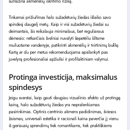
sumažina akmenėlių iškritimo riziką.
Tinkamai prižiūrimas halo sužadėtuvių žiedas išlaiko savo
spindesį daugelį metų. Kaip ir visi sužadėtuvių žiedai su
deimantais, šis reikalauja minimalaus, bet reguliaraus
dėmesio: retkarčiais švelniai nuvalyti šepetėliu šiltame
muiluotame vandenyje, patikrinti akmenėlių ir tvirtinimų būklę.
Kartą ar du per metus rekomenduojama apsilankyti pas
juvelyrą profesionaliai apžiūrai ir profilaktiniam valymui.
Protinga investicija, maksimalus
spindesys
Jeigu svarstai, kaip gauti daugiau vizualinio efekto už protingą
kainą, halo sužadėtuvių žiedas yra nepralenkiamas
pasirinkimas. Optinis centrinio akmens padidinimas, šviesos
žaismas, universali estetika ir racionali kaina paverčia jį vienu
iš geriausių sprendimų tiek romantikams, tiek praktiškiems