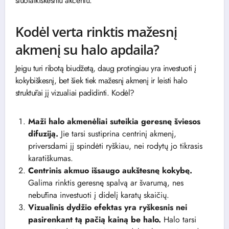
šiuolaikiškesniu akcentu.
Kodėl verta rinktis mažesnį
akmenį su halo apdaila?
Jeigu turi ribotą biudžetą, daug protingiau yra investuoti į
kokybiškesnį, bet šiek tiek mažesnį akmenį ir leisti halo
struktūrai jį vizualiai padidinti. Kodėl?
Maži halo akmenėliai suteikia geresnę šviesos
difuziją.
Jie tarsi sustiprina centrinį akmenį,
priversdami jį spindėti ryškiau, nei rodytų jo tikrasis
karatiškumas.
Centrinis akmuo išsaugo aukštesnę kokybę.
Galima rinktis geresnę spalvą ar švarumą, nes
nebūtina investuoti į didelį karatų skaičių.
Vizualinis dydžio efektas yra ryškesnis nei
pasirenkant tą pačią kainą be halo.
Halo tarsi