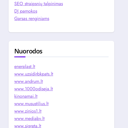
SEO straipsnių talpinimas
DJ pamokos
Garsas renginiams
Nuorodos
enerplast.lt
www.uzsidirbkpats.lt
www.andrum.lt
www.1000odiseja.lt
kinonamai.lt
www.musustilius.lt
www.zinios1.lt
www.mediabv.lt
www.sigreta.lt