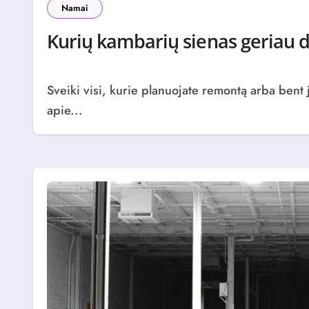
Namai
Kurių kambarių sienas geriau d
Sveiki visi, kurie planuojate remontą arba bent jau apie jį pasvajojate. Kai pradedame galvoti
apie...