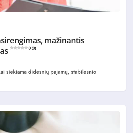
asirengimas, mažinantis
kas
0 (0)