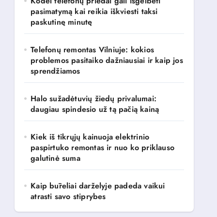
Kodėl telefonų priedai gali išgelbėti
pasimatymą kai reikia iškviesti taksi
paskutinę minutę
Telefonų remontas Vilniuje: kokios
problemos pasitaiko dažniausiai ir kaip jos
sprendžiamos
Halo sužadėtuvių žiedų privalumai:
daugiau spindesio už tą pačią kainą
Kiek iš tikrųjų kainuoja elektrinio
paspirtuko remontas ir nuo ko priklauso
galutinė suma
Kaip būreliai darželyje padeda vaikui
atrasti savo stiprybes