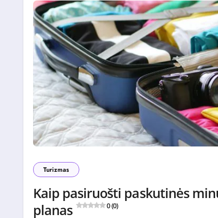
Turizmas
Kaip pasiruošti paskutinės min
planas
0 (0)