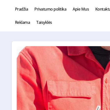
Skip
to
Pradžia
Privatumo politika
Apie Mus
Kontakt
content
Reklama
Taisyklės