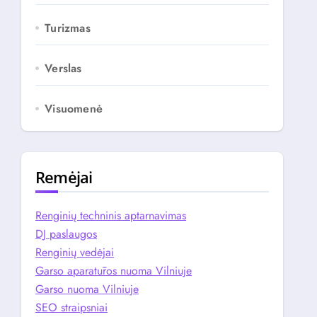
Turizmas
Verslas
Visuomenė
Remėjai
Renginių techninis aptarnavimas
DJ paslaugos
Renginių vedėjai
Garso aparatūros nuoma Vilniuje
Garso nuoma Vilniuje
SEO straipsniai