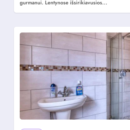
gurmanui. Lentynose išsirikiavusios...