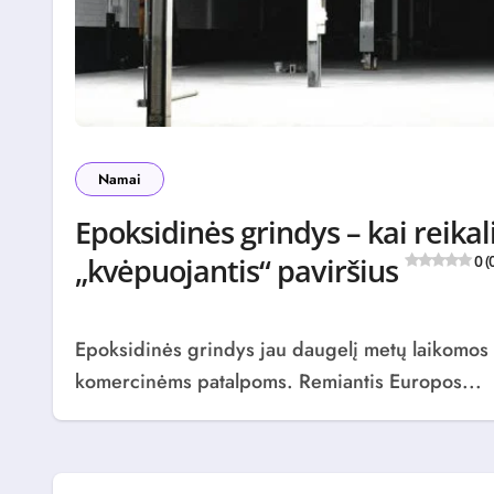
Namai
Epoksidinės grindys – kai reik
„kvėpuojantis“ paviršius
0 (
Epoksidinės grindys jau daugelį metų laikomos vienu patikimiausių sprendimų pramoninėms ir
komercinėms patalpoms. Remiantis Europos...