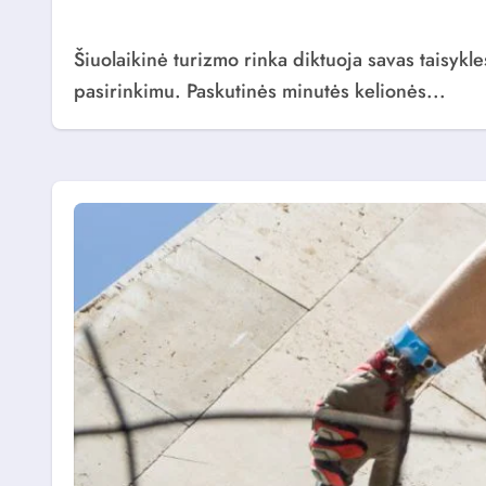
Šiuolaikinė turizmo rinka diktuoja savas taisykles, kuriose spontaniškumas tampa vis dažnesniu
pasirinkimu. Paskutinės minutės kelionės...