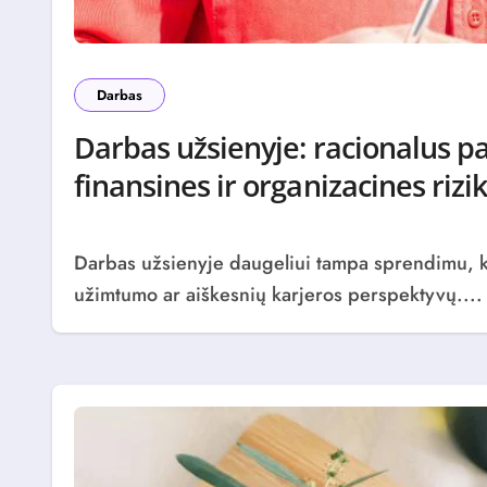
Darbas
Darbas užsienyje: racionalus p
finansines ir organizacines rizi
Darbas užsienyje daugeliui tampa sprendimu, kai siekiama didesnių pajamų, stabilesnio
užimtumo ar aiškesnių karjeros perspektyvų....