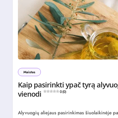
Maistas
Kaip pasirinkti ypač tyrą alyvuog
vienodi
0 (0)
Alyvuogių aliejaus pasirinkimas šiuolaikinėje parduotuvėje gali tapti tikru iššūkiu net ir patyrusiam